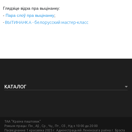
Глядзіце відэа пра выцінанку:
-
Пара слоў пра выцінанку
;
-
ВЫТИНАНКА - белорусский мастер-класс
КАТАЛОГ
ТАА "Краіна паштовак"
Рэжым працы: Пн , Аў , Ср , Чц , Пт , Сб , Нд з 10:00 да 20:00
Пасведчанне 1 красавіка 2025 г. Адміністрацыяй Ленінскага раёна г. Брэста