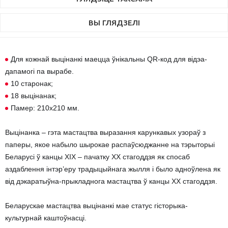
ВЫ ГЛЯДЗЕЛІ
Для кожнай выцінанкі маецца ўнікальны QR-код для відэа-
дапамогі па вырабе.
10 старонак;
18 выцінанак;
Памер: 210х210 мм.
Выцінанка – гэта мастацтва выразання карункавых узораў з
паперы, якое набыло шырокае распаўсюджанне на тэрыторыі
Беларусі ў канцы ХІХ – пачатку ХХ стагоддзя як спосаб
аздаблення інтэр’еру традыцыйнага жылля і было адноўлена як
від дэкаратыўна-прыкладнога мастацтва ў канцы ХХ стагоддзя.
Беларускае мастацтва выцінанкі мае статус гісторыка-
культурнай каштоўнасці.