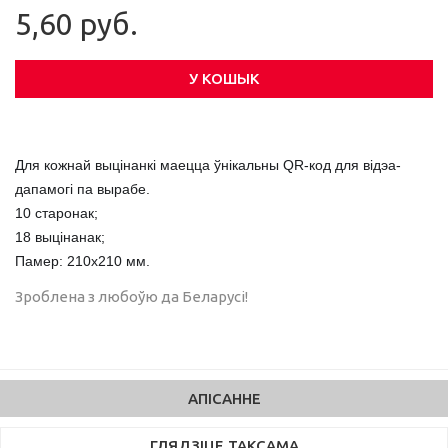
5,60 руб.
У КОШЫК
Для кожнай выцінанкі маецца ўнікальны QR-код для відэа-
дапамогі па вырабе.
10 старонак;
18 выцінанак;
Памер: 210х210 мм.
Зроблена з любоўю да Беларусі!
АПІСАННЕ
ГЛЯДЗІЦЕ ТАКСАМА