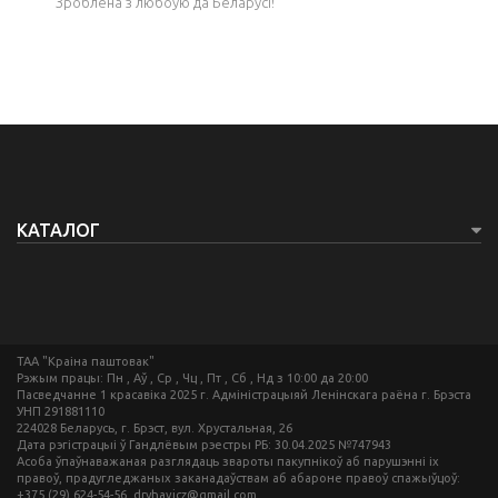
Зроблена з любоўю да Беларусі!
КАТАЛОГ
ТАА "Краіна паштовак"
Рэжым працы: Пн , Аў , Ср , Чц , Пт , Сб , Нд з 10:00 да 20:00
Пасведчанне 1 красавіка 2025 г. Адміністрацыяй Ленінскага раёна г. Брэста
УНП 291881110
224028 Беларусь, г. Брэст, вул. Хрустальная, 26
Дата рэгістрацыі ў Гандлёвым рэестры РБ: 30.04.2025 №747943
Асоба ўпаўнаважаная разглядаць звароты пакупнікоў аб парушэнні іх
правоў, прадугледжаных заканадаўствам аб абароне правоў спажыўцоў:
+375 (29) 624-54-56, dryhavicz@gmail.com