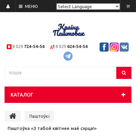
МЕНЮ
Powered by
Translate
8 029
724-54-56
8 029
624-54-56
КАТАЛОГ
Паштоўкі
Паштоўка «З табой квітнее маё сэрца!»