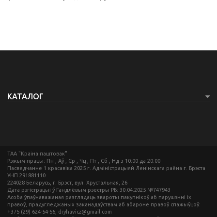
КАТАЛОГ
ТАА "Краіна паштовак"
Рэжым працы: Пн , Аў , Ср , Чц , Пт , Сб , Нд з 10:00 да 20:00
Пасведчанне 1 красавіка 2025 г. Адміністрацыяй Ленінскага раёна г. Брэста
УНП 291881110
224028 Беларусь, г. Брэст, вул. Хрустальная, 26
Дата рэгістрацыі ў Гандлёвым рэестры РБ: 30.04.2025 №747943
Асоба ўпаўнаважаная разглядаць звароты пакупнікоў аб парушэнні іх
правоў, прадугледжаных заканадаўствам аб абароне правоў спажыўцоў:
+375 (29) 624-54-56, dryhavicz@gmail.com