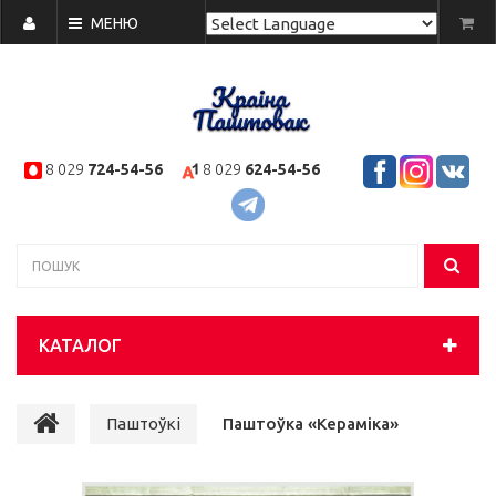
МЕНЮ
Powered by
Translate
8 029
724-54-56
8 029
624-54-56
КАТАЛОГ
Паштоўкі
Паштоўка «Кераміка»